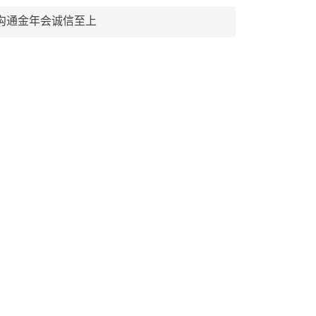
沟通金年会诚信至上