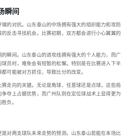
场瞬间
守端的对抗。山东泰山的中场拥有强大的组织能力和攻防
效的反击寻找机会。比赛初期，双方都会进行小心翼翼的
洞的瞬间。山东泰山的进攻线拥有强大的个人能力，而广
的球员时，难免会有短暂的松懈。特别是在比赛进入下半
误都可能被对方抓住，导致比分的改变。
比赛走向的关键。无论是角球、任意球还是点球，这些局
的争夺上占据优势，而广州队则在定位球战术上显得更为
的胜负。
更是对两支球队未来走势的预测。山东泰山若能在本场比