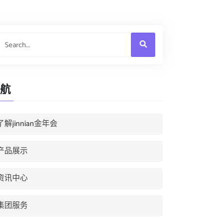
航
了解jinnian金年会
产品展示
资讯中心
集团服务