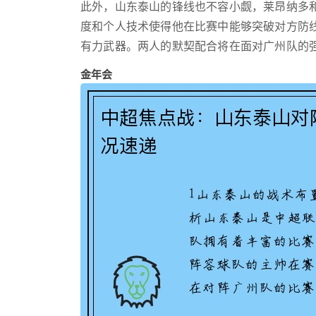
此外，山东泰山的锋线也不容小觑，莱昂纳多
度和个人技术使得他在比赛中能够突破对方防
有力武器。两人的默契配合将在面对广州队的
金年会