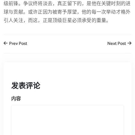
级前锋。争议终将淡去，真正留下的，是他在关键时刻的进
球与贡献。或许正因为被寄予厚望，他的每一次举动才格外
引人关注，而这，正是顶级巨星必须承受的重量。
Prev Post
Next Post
发表评论
内容