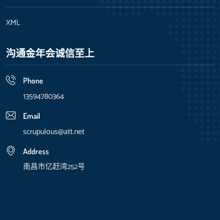
XML
沟通金年会诚信至上
Phone
13594780364
Email
scrupulous@att.net
Address
南昌市亿赶湾252号