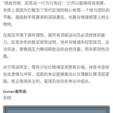
“球迷炸锅：凯恩这一行为引热议！”之所以能够持续发酵，
本质上是因为它触及了现代足球的核心命题——个体与团队的
平衡。超级射手既要承担进球重任，也要在情绪管理上树立
榜样。
在高压环境下保持理性，是所有顶级运动员必须修炼的能
力。凯恩多年的稳定表现证明，他并非情绪失控型球员。这
次风波，更像是压力瞬间释放后的自然流露，而非原则性问
题。
对于球迷而言，理性讨论比情绪宣泄更有价值。体育本身就
包含激情与冲突，适度的争议能够推动公众理解比赛深层逻
辑。真正值得关注的，是球员如何在争议中成长。
jinnian金年会
总结：