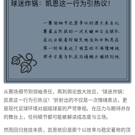
从赛场细节到领袖责任，再到舆论放大效应，“球迷炸锅：
凯恩这一行为引热议！”折射出的不仅是一次情绪表达，更
是现代足球环境对超级球星的严苛审视。在压力与期待并存
的舞台上，任何细节都可能被解读成态度与立场。
然而回归竞技本质，凯恩依旧是那个以效率与稳定著称的顶