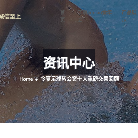
首
了解jinnian金年
产品展
页
会
示
资讯中心
Home
今夏足球转会窗十大重磅交易回顾