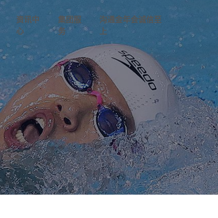
资讯中
集团服
沟通金年会诚信至
心
务
上