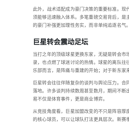
此外，战术适配成为豪门决策的重要标准。现
须能够迅速融入体系。多笔重磅交易背后，是
的豪门补强更加理性务实，而非单纯追逐名气
巨星转会震动足坛
当打之年的顶级球星更换东家，无疑是转会市
录，也点燃了球迷讨论的热情。球星的离队往
乐部而言，是阵痛与重建的开始；对于新东家
巨星转会往往伴随复杂的谈判与舆论压力。合
落地。许多谈判持续数周甚至数月，期间不断
易不仅是体育事件，更是商业博弈。
从竞技角度看，巨星加盟改变的不只是阵容厚
的核心球员，可以让球队打法更具层次。新赛