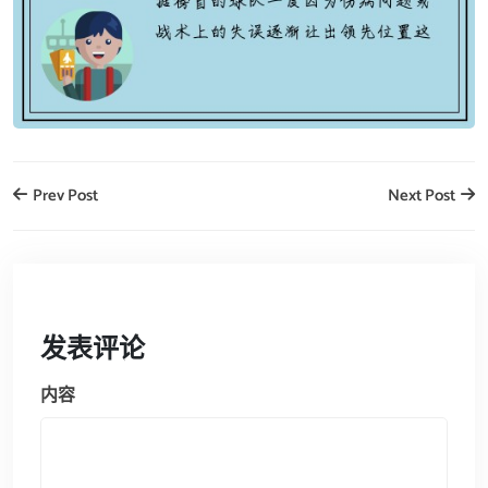
Prev Post
Next Post
发表评论
内容