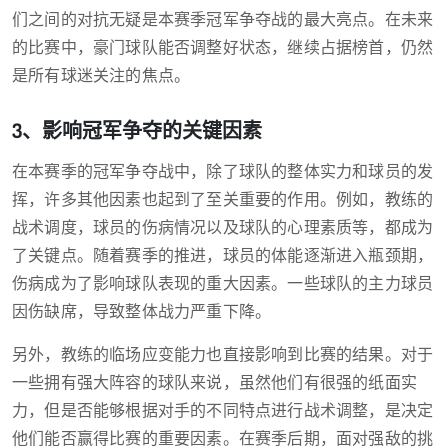
们之间的对抗无疑是本赛季冠军争夺战的最大亮点。在未来
的比赛中，豪门球队能否调整好状态，继续占据榜首，仍然
是所有球迷关注的焦点。
3、影响冠军争夺的关键因素
在本赛季的冠军争夺战中，除了球队的整体实力和球员的发
挥，许多其他因素也起到了至关重要的作用。例如，教练的
战术调度，球员的伤病情况以及球队的心理素质等，都成为
了关键点。随着赛季的推进，球员的体能逐渐进入瓶颈期，
伤病成为了影响球队表现的重大因素。一些球队的主力球员
因伤缺席，导致整体战力严重下降。
另外，教练的临场应变能力也直接影响到比赛的结果。对于
一些拥有强大阵容的球队来说，虽然他们有很强的纸面实
力，但是否能够根据对手的不同特点进行战术调整，是决定
他们能否赢得比赛的重要因素。在赛季后期，面对强敌的挑