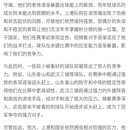
守端，他们的老将逐渐暴露出体能上的瓶颈，而年轻球员的
成长则未能达到预期的水平。上港队则在进攻端出现了伤病
和状态起伏的问题，尽管他们依然保持强势，但偶尔的失误
和不稳定的表现让他们无法牢牢掌握积分榜的第一位置。至
于国安，他们在赛季初表现出色，但随着对手逐渐适应了他
们的战术打法，球队在关键比赛中的应变能力逐渐暴露，影
响了他们的竞争力。
与此同时，一些较少被看好的球队却展现出了惊人的竞争
力。例如，山东泰山和武汉三镇等球队，在赛季中期通过强
势的表现逐渐迎头赶上。山东泰山的防守和中场的稳定性使
得他们在比赛中更具韧性，武汉三镇则通过强力的外援阵容
和高效的进攻手段，给对手制造了极大的压力。随着赛季深
入，这些原本不被看好的球队开始逐步迎头赶上，成为了冠
军争夺的强力对手。
尽管如此，恒大、上港和国安依然拥有相对较强的实力，他