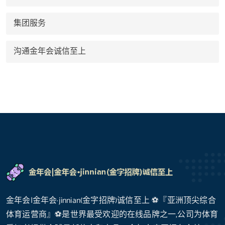
集团服务
沟通金年会诚信至上
金年会|金年会·jinnian(金字招牌)诚信至上 ⚽️『亚洲顶尖综合
体育运营商』⚽️是世界最受欢迎的在线品牌之一,公司为体育