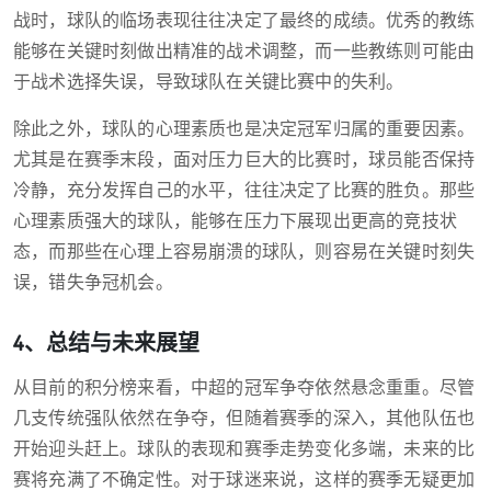
战时，球队的临场表现往往决定了最终的成绩。优秀的教练
能够在关键时刻做出精准的战术调整，而一些教练则可能由
于战术选择失误，导致球队在关键比赛中的失利。
除此之外，球队的心理素质也是决定冠军归属的重要因素。
尤其是在赛季末段，面对压力巨大的比赛时，球员能否保持
冷静，充分发挥自己的水平，往往决定了比赛的胜负。那些
心理素质强大的球队，能够在压力下展现出更高的竞技状
态，而那些在心理上容易崩溃的球队，则容易在关键时刻失
误，错失争冠机会。
4、总结与未来展望
从目前的积分榜来看，中超的冠军争夺依然悬念重重。尽管
几支传统强队依然在争夺，但随着赛季的深入，其他队伍也
开始迎头赶上。球队的表现和赛季走势变化多端，未来的比
赛将充满了不确定性。对于球迷来说，这样的赛季无疑更加