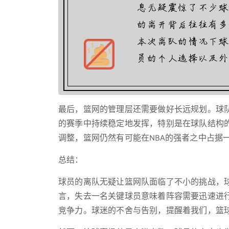
最后，篮网的管理层还需要做好长远规划。球
的赛季中持续稳定地发挥，特别是在球队结构
调整，篮网仍然有可能在NBA的强者之中占据
总结：
球员的离队无疑让篮网队面临了不小的挑战，
言，失去一名关键球员意味着阵容需要迅速进
竞争力。球迷的不舍与告别，提醒着我们，篮