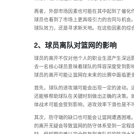
再者，外部市场因素也可能在其中起到了催化作
球员也看到了市场上更具吸引力的合同与机会
球队效力，还是寻求新天地。在这些因素的综
2、球员离队对篮网的影响
球员的离开不仅对他个人的职业生涯产生深远
去一名核心球员意味着球队的阵容深度受到影
球员的离开可能让篮网在未来的比赛中面临更
首先，球队的进攻端可能会出现一定的波动。
还能够帮助球队在关键时刻做出正确的决策。
体战术可能会受到影响，进攻效率下滑也是不
其次，防守端的缺口也可能会让篮网遭遇困难
的离开无疑会导致篮网的防守体系受到一定程