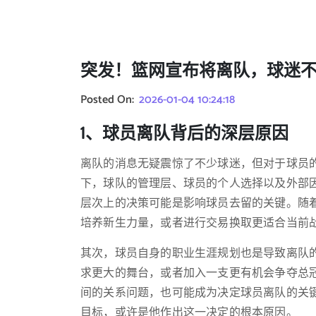
突发！篮网宣布将离队，球迷
Posted On:
2026-01-04 10:24:18
1、球员离队背后的深层原因
离队的消息无疑震惊了不少球迷，但对于球员
下，球队的管理层、球员的个人选择以及外部
层次上的决策可能是影响球员去留的关键。随
培养新生力量，或者进行交易换取更适合当前
其次，球员自身的职业生涯规划也是导致离队
求更大的舞台，或者加入一支更有机会争夺总
间的关系问题，也可能成为决定球员离队的关
目标，或许是他作出这一决定的根本原因。