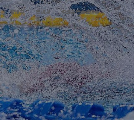
资讯中
集团服
沟通金年会诚信至
心
务
上