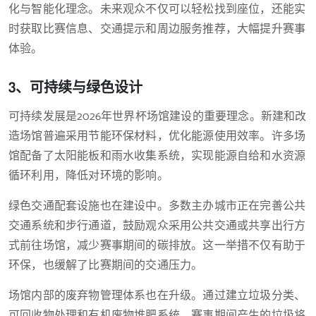
化与智能化理念。未来观众不仅可以轻松找到座位，还能实
时获取比赛信息、交通提示和周边服务推荐，大幅提升赛事
体验。
3、可持续与绿色设计
可持续发展是2026年世界杯场馆建设的重要理念。新建和改
造场馆普遍采用节能环保材料，优化能源使用效率。许多场
馆配备了太阳能板和雨水收集系统，实现能源自给和水资源
循环利用，降低对环境的影响。
绿色交通配套设施也在建设中。多数主办城市正在完善公共
交通系统和步行通道，鼓励观众采用公共交通或共享出行方
式前往场馆，减少赛事期间的碳排放。这一举措不仅有助于
环保，也缓解了比赛期间的交通压力。
场馆内部的废弃物管理体系也在升级。通过建立垃圾分类、
可回收物处理和有机废物堆肥系统，赛事期间产生的垃圾将