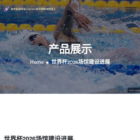
产品展示
Home
世界杯2026场馆建设进展
世界杯2026场馆建设进展