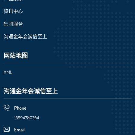
资讯中心
集团服务
沟通金年会诚信至上
网站地图
XML
沟通金年会诚信至上
Phone
13594780364
Email