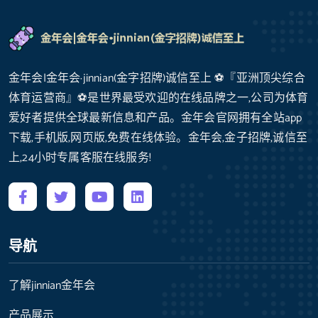
金年会|金年会·jinnian(金字招牌)诚信至上 ⚽️『亚洲顶尖综合
体育运营商』⚽️是世界最受欢迎的在线品牌之一,公司为体育
爱好者提供全球最新信息和产品。金年会官网拥有全站app
下载,手机版,网页版,免费在线体验。金年会,金子招牌,诚信至
上,24小时专属客服在线服务!
导航
了解jinnian金年会
产品展示