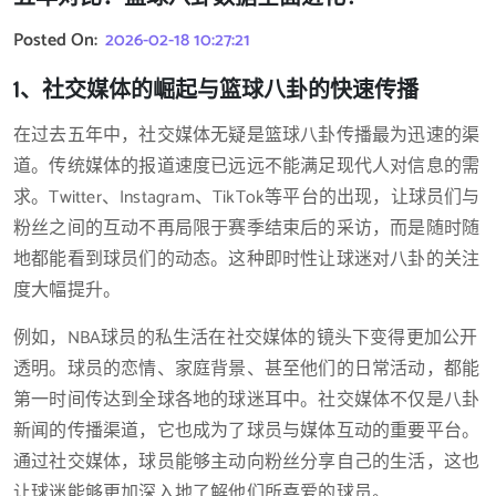
Posted On:
2026-02-18 10:27:21
1、社交媒体的崛起与篮球八卦的快速传播
在过去五年中，社交媒体无疑是篮球八卦传播最为迅速的渠
道。传统媒体的报道速度已远远不能满足现代人对信息的需
求。Twitter、Instagram、TikTok等平台的出现，让球员们与
粉丝之间的互动不再局限于赛季结束后的采访，而是随时随
地都能看到球员们的动态。这种即时性让球迷对八卦的关注
度大幅提升。
例如，NBA球员的私生活在社交媒体的镜头下变得更加公开
透明。球员的恋情、家庭背景、甚至他们的日常活动，都能
第一时间传达到全球各地的球迷耳中。社交媒体不仅是八卦
新闻的传播渠道，它也成为了球员与媒体互动的重要平台。
通过社交媒体，球员能够主动向粉丝分享自己的生活，这也
让球迷能够更加深入地了解他们所喜爱的球员。