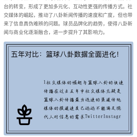
台的转变，形成了更加多元化、互动性更强的传播方式。社
交媒体的崛起，推动了八卦新闻传播的速度和广度，但也带
来了信息真伪难辨的问题。球员品牌化的趋势，使得八卦新
闻与商业化逐渐融合，进一步提升了其影响力。