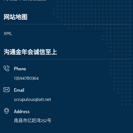
网站地图
XML
沟通金年会诚信至上
Phone
13594780364
Email
scrupulous@att.net
Address
南昌市亿赶湾252号