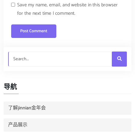
Save my name, email, and website in this browser
for the next time I comment.
导航
了解jinnian金年会
产品展示