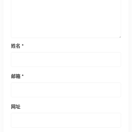
姓名
*
邮箱
*
网址