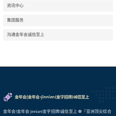
资讯中心
集团服务
沟通金年会诚信至上
金年会|金年会·jinnian(金字招牌)诚信至上 ⚽️『亚洲顶尖综合